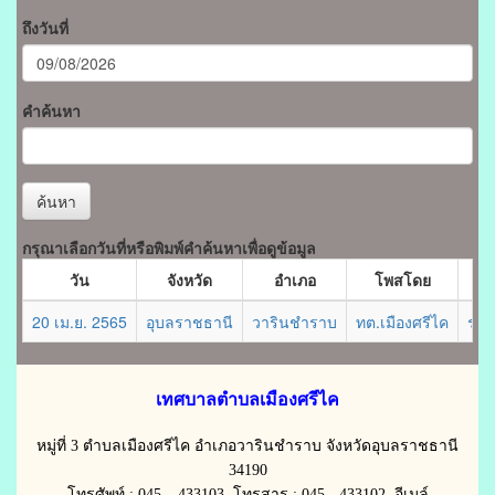
ถึงวันที่
คำค้นหา
ค้นหา
กรุณาเลือกวันที่หรือพิมพ์คำค้นหาเพื่อดูข้อมูล
วัน
จังหวัด
อำเภอ
โพสโดย
20 เม.ย. 2565
อุบลราชธานี
วารินชำราบ
ทต.เมืองศรีไค
ราย
เทศบาลตำบลเมืองศรีไค
หมู่ที่ 3 ตำบลเมืองศรีไค อำเภอวารินชำราบ จังหวัดอุบลราชธานี
34190
โทรศัพท์ : 045 – 433103 โทรสาร : 045 - 433102 อีเมล์