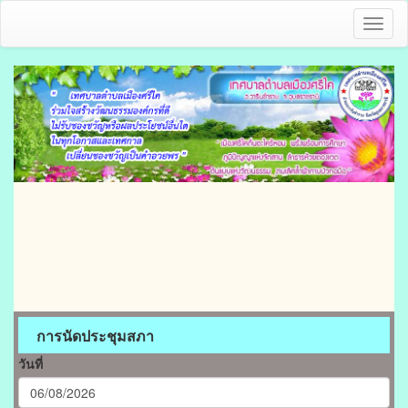
Toggl
naviga
การนัดประชุมสภา
วันที่